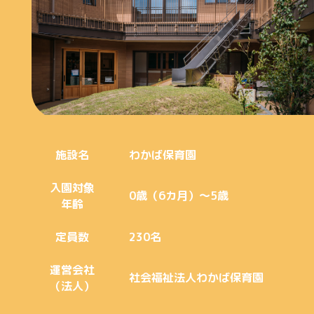
施設名
わかば保育園
入園対象
0歳（6カ月）～5歳
年齢
定員数
230名
運営会社
社会福祉法人わかば保育園
（法人）