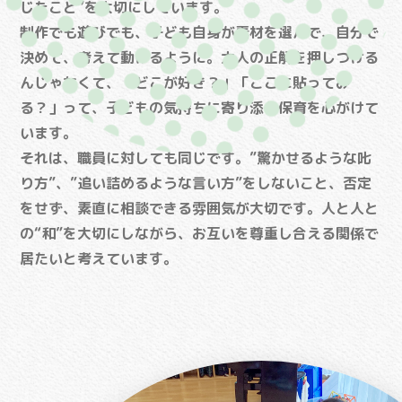
じたこと”を大切にしています。
制作でも遊びでも、子ども自身が素材を選んで、自分で
決めて、考えて動けるように。大人の正解を押しつける
んじゃなくて、「どこが好き？」「ここに貼ってみ
る？」って、子どもの気持ちに寄り添う保育を心がけて
います。
それは、職員に対しても同じです。”驚かせるような𠮟
り方”、”追い詰めるような言い方”をしないこと、否定
をせず、素直に相談できる雰囲気が大切です。人と人と
の“和”を大切にしながら、お互いを尊重し合える関係で
居たいと考えています。