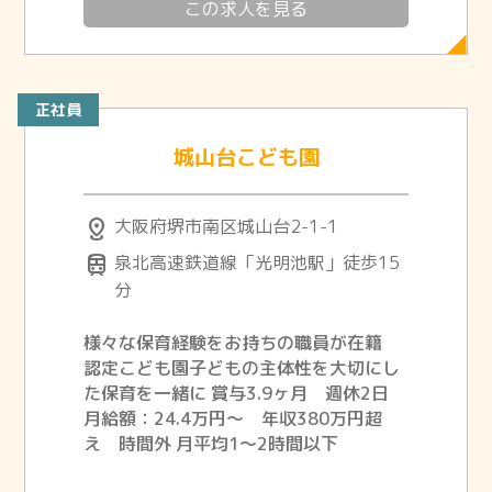
この求人を見る
正社員
城山台こども園
distance
大阪府堺市南区城山台2-1-1
train
泉北高速鉄道線「光明池駅」徒歩15
分
様々な保育経験をお持ちの職員が在籍
認定こども園子どもの主体性を大切にし
た保育を一緒に 賞与3.9ヶ月 週休2日
月給額：24.4万円～ 年収380万円超
え 時間外 月平均1～2時間以下