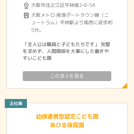
distance
大阪市住之江区平林南2-6-54
train
大阪メトロ 南港ポートタウン線（ニ
ュートラム）平林駅より南西に徒歩約
5分。
「主人公は職員と子どもたちです」 完璧
を求めず、人間関係を大事にした働きや
すいこども園
この求人を見る
正社員
幼保連携型認定こども園
あひる保育園