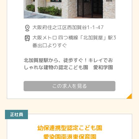
distance
大阪府住之江区西加賀谷1-1-47
train
大阪メトロ 四つ橋線「北加賀屋」駅3
番出口よりすぐ
北加賀屋駅から、徒歩すぐ！キレイでお
しゃれな建物の認定こども園 愛和学園
この求人を見る
正社員
幼保連携型認定こども園
愛染園南港東保育園