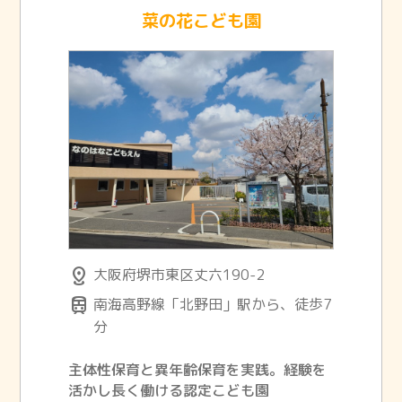
菜の花こども園
distance
大阪府堺市東区丈六190-2
train
南海高野線「北野田」駅から、徒歩7
分
主体性保育と異年齢保育を実践。経験を
活かし長く働ける認定こども園