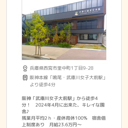
distance
兵庫県西宮市里中町1丁目9-28
train
阪神本線「鳴尾・武庫川女子大前駅」
より徒歩4分
阪神「武庫川女子大前駅」から徒歩4
分！ 2024年4月に出来た、キレイな園
舎♪
残業月平均2ｈ・産休育休100% 宿舎借
上制度あり 月給23.6万円〜