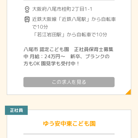
distance
大阪府八尾市桂町2丁目1-1
train
近鉄大阪線「近鉄八尾駅」から自転車
で10分
「若江岩田駅」から自転車で10分
八尾市 認定こども園 正社員保育士募集
中 月給：24万円～ 新卒、ブランクの
方もOK 園見学も受付中！
この求人を見る
正社員
ゆう安中東こども園