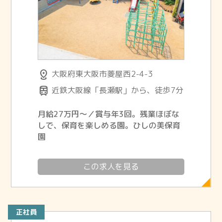
distance
大阪府東大阪市菱屋西2-4-3
train
近鉄大阪線「長瀬駅」から、徒歩7分
月給27万円～／賞与年3回。残業ほぼな
しで、保育を楽しめる園。ひしの美保育
園
この求人を見る
正社員